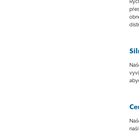
Rych
přes
obno
dist
Si
Naše
vyví
aby
Ce
Naše
naš