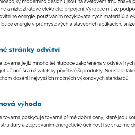
lospojky moderního designu jsou na světovém trhu žhavé pro
né a nízkoztrátové elektrické připojení. Výrobce může podp
vitelné energie, používáním recyklovatelných materiálů a e
ribuce energie v průmyslových a stavebních aplikacích, sníž
lné stránky odvětví
 továrna je již mnoho let hluboce zakořeněna v odvětví ryc
jet účinnější a uživatelsky přívětivější produkty. Neustále 
chom dosáhli nejvyšších možných výkonových standardů.
nová výhoda
 továrna poskytuje továrně přímé dobré ceny, které jsou ko
í struktury a zlepšováním energetické účinnosti se snažíme 