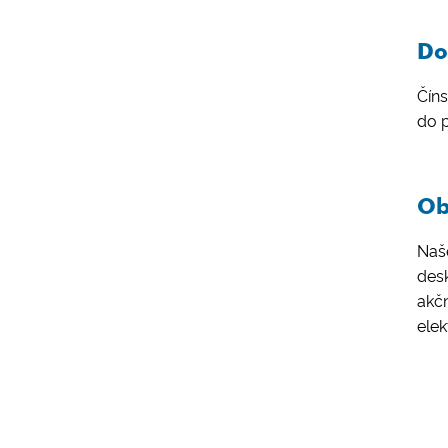
Do
Číns
do 
Ob
Naše
des
akčn
elek