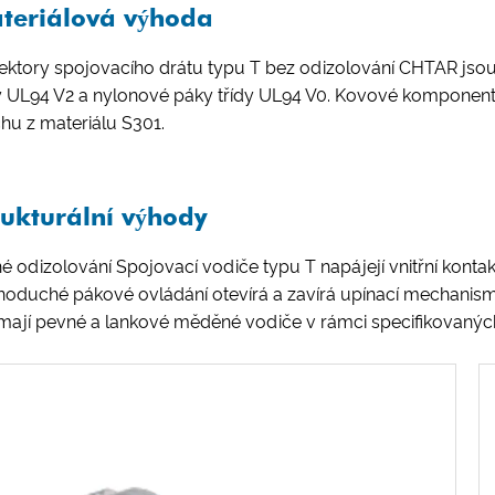
teriálová výhoda
ektory spojovacího drátu typu T bez odizolování CHTAR jsou
dy UL94 V2 a nylonové páky třídy UL94 V0. Kovové komponent
hu z materiálu S301.
rukturální výhody
é odizolování Spojovací vodiče typu T napájejí vnitřní kontak
oduché pákové ovládání otevírá a zavírá upínací mechanismus
jímají pevné a lankové měděné vodiče v rámci specifikovanýc