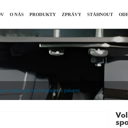
OV
O NÁS
PRODUKTY
ZPRÁVY
STÁHNOUT
ODE
vání drátových rychlospojek s pákami
Vol
spo