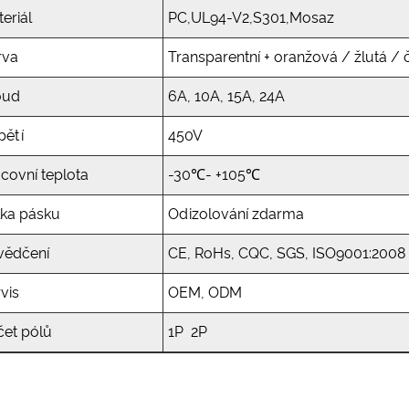
eriál
PC,UL94-V2,S301,Mosaz
rva
Transparentní + oranžová / žlutá 
oud
6A, 10A, 15A, 24A
pětí
450V
covní teplota
-30℃- +105℃
lka pásku
Odizolování zdarma
vědčení
CE, RoHs, CQC, SGS, ISO9001:2008
vis
OEM, ODM
čet pólů
1P 2P