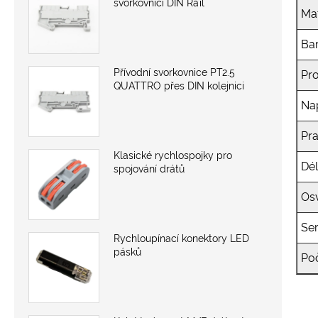
svorkovnici DIN Rail
Mat
Ba
Přívodní svorkovnice PT2.5
Pr
QUATTRO přes DIN kolejnici
Na
Pra
Klasické rychlospojky pro
Dé
spojování drátů
Os
Ser
Rychloupínací konektory LED
pásků
Po