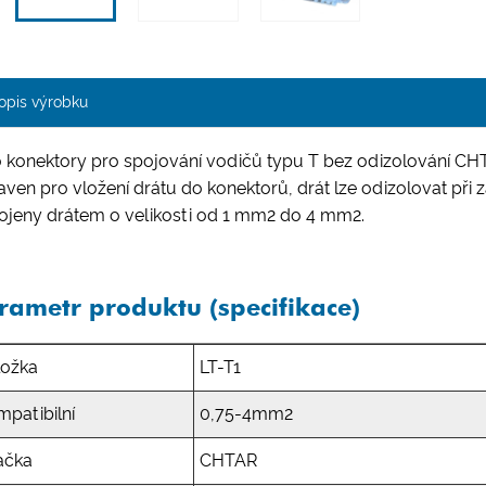
opis výrobku
o konektory pro spojování vodičů typu T bez odizolování CHT
ven pro vložení drátu do konektorů, drát lze odizolovat při
pojeny drátem o velikosti od 1 mm2 do 4 mm2.
rametr produktu (specifikace)
ložka
LT-T1
patibilní
0,75-4mm2
ačka
CHTAR