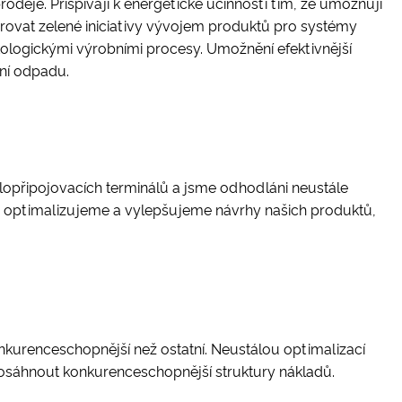
deje. Přispívají k energetické účinnosti tím, že umožňují
orovat zelené iniciativy vývojem produktů pro systémy
kologickými výrobními procesy. Umožnění efektivnější
ení odpadu.
hlopřipojovacích terminálů a jsme odhodláni neustále
také optimalizujeme a vylepšujeme návrhy našich produktů,
nkurenceschopnější než ostatní. Neustálou optimalizací
dosáhnout konkurenceschopnější struktury nákladů.