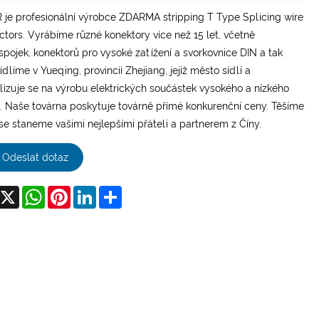
je profesionální výrobce ZDARMA stripping T Type Splicing wire
tors. Vyrábíme různé konektory více než 15 let, včetně
spojek, konektorů pro vysoké zatížení a svorkovnice DIN a tak
ídlíme v Yueqing, provincii Zhejiang, jejíž město sídlí a
lizuje se na výrobu elektrických součástek vysokého a nízkého
. Naše továrna poskytuje továrně přímé konkurenční ceny. Těšíme
 se staneme vašimi nejlepšími přáteli a partnerem z Číny.
Odeslat dotaz
acebook
X
WhatsApp
Pinterest
LinkedIn
Share