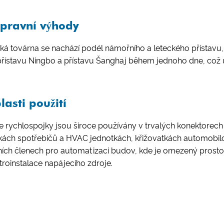
pravní výhody
ká továrna se nachází podél námořního a leteckého přístavu
přístavu Ningbo a přístavu Šanghaj během jednoho dne, což
lasti použití
 rychlospojky jsou široce používány v trvalých konektorech v
kách spotřebičů a HVAC jednotkách, křižovatkách automobilo
ích členech pro automatizaci budov, kde je omezený prostor uv
troinstalace napájecího zdroje.