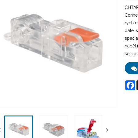
CHTAR 
Connec
rychlo
dále. s
specia
napětí
se, že
F