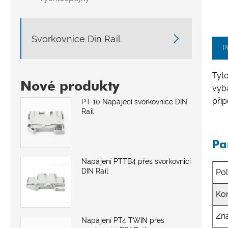

Svorkovnice Din Rail
P
Tyt
Nové produkty
vyba
při
PT 10 Napájecí svorkovnice DIN
Rail
Pa
Napájení PTTB4 přes svorkovnici
DIN Rail
Po
Kom
Zn
Napájení PT4 TWIN přes