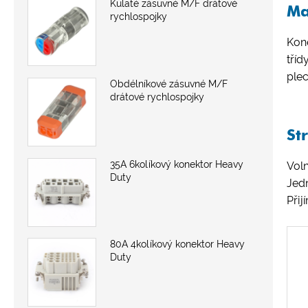
Kulaté zásuvné M/F drátové
Ma
rychlospojky
Kon
tří
plec
Obdélníkové zásuvné M/F
drátové rychlospojky
St
35A 6kolíkový konektor Heavy
Voln
Duty
Jedn
Při
80A 4kolíkový konektor Heavy
Duty