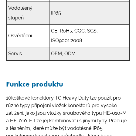
Vodotěsný
IP65
stupeň
CE, RoHs, CQC, SGS,
Osvědčení
ISO9001:2008
Servis
OEM, ODM
Funkce produktu
10kolíkové konektory TG Heavy Duty lze použít pro
různé typy připojení vložek konektorů pro vysoké
zatížení, jako jsou vložky šroubového typu HE-010-M
a HE-010-F. Lze jej kombinovat i s jinými typy. Pracuje
s těsněním, které může být vodotěsné IP65.
poskytneme kabelovou průchodku, která bude