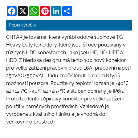
Facebook
X
WhatsApp
Pinterest
LinkedIn
Share
Popis výrobku
CHTAR je továrna, která vyrábí odolné 10pinové TG
Heavy Duty konektory, které jsou široce používány v
různých HDC konektorech, jako jsou HE, HD, HEE a
HDD. Z hlediska designu má tento 10pinový konektor
pro velké zatížení pracovní proud 16A, pracovní napětí
250VAC/500VAC, třídu znečištění III a nabízí 8 typů
možností pouzdra. Použitelný teplotní rozsah je -40℃
až +125℃ (-40℉ až +257℉) a stupeň ochrany je IP65.
Proto lze tento 10pinový konektor pro velké zatížení
použít v náročných prostředích. Vzhledově je
vyrobena z kvalitního hliníku a je vhodná do
venkovního prostředí.