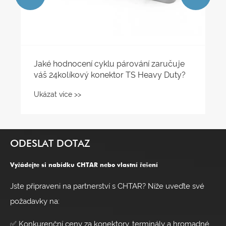
Jaké hodnocení cyklu párování zaručuje
váš 24kolíkový konektor TS Heavy Duty?
Ukázat více >>
ODESLAT DOTAZ
Vyžádejte si nabídku CHTAR nebo vlastní řešení
Jste připraveni na partnerství s CHTAR? Níže uveďte své
požadavky na:
✅ Konkurenční ceny za konektory, terminály a hromadné