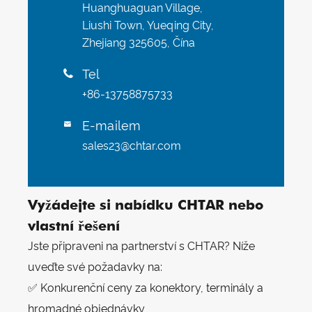
Huanghuaguan Village,
Liushi Town, Yueqing City,
Zhejiang 325605, Čína
Tel

+86-13758875733
E-mailem

sales23@chtar.com
Vyžádejte si nabídku CHTAR nebo
vlastní řešení
Jste připraveni na partnerství s CHTAR? Níže
uveďte své požadavky na:
✅ Konkurenční ceny za konektory, terminály a
hromadné objednávky